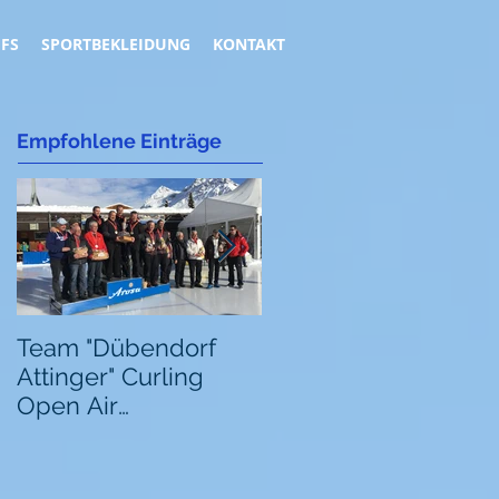
FFS
SPORTBEKLEIDUNG
KONTAKT
Empfohlene Einträge
Team "Dübendorf
Team "Dübendorf
Attinger" Curling
Attinger" Curling
Open Air
Open Air
Schweizermeister
Schweizermeister
2018
2018