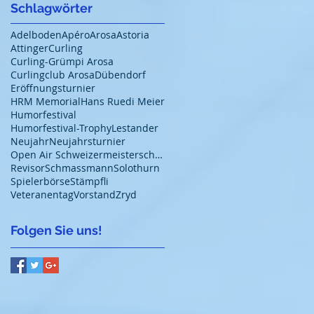
Schlagwörter
Adelboden
Apéro
Arosa
Astoria
Attinger
Curling
Curling-Grümpi Arosa
Curlingclub Arosa
Dübendorf
Eröffnungsturnier
HRM Memorial
Hans Ruedi Meier
Humorfestival
Humorfestival-Trophy
Lestander
Neujahr
Neujahrsturnier
Open Air Schweizermeisterschaft 2018
Revisor
Schmassmann
Solothurn
Spielerbörse
Stämpfli
Veteranentag
Vorstand
Zryd
Folgen Sie uns!