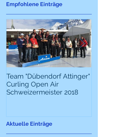
Empfohlene Einträge
Team "Dübendorf Attinger"
Team "Dübendo
Curling Open Air
Curling Open 
Schweizermeister 2018
Schweizermeis
Aktuelle Einträge