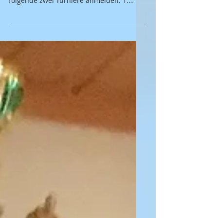
und das Neujahrsturnier
Ab heute kannst du dich online unter
www.ccarosa.ch/turniere auch für
folgende zwei Turniere anmelden: 1.
HRM Memorial Turnier / 25....