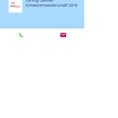
Curling Openair
Schweizermeisterschaft 2018
Curling Openair
Schweizermeisterschaft 2018
Nachtturnier 12.2017
Archiv
Februar 2018
(3)
3 Beiträge